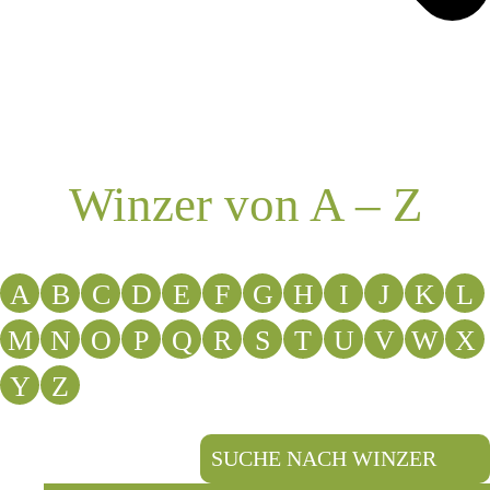
Winzer von A – Z
A
B
C
D
E
F
G
H
I
J
K
L
M
N
O
P
Q
R
S
T
U
V
W
X
Y
Z